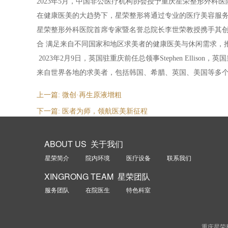
2023年5月，中国非公医疗机构协会授予重庆星荣整形外科
在健康医美的大趋势下，星荣整形将通过专业的医疗美容服务
星荣整形外科医院首席专家暨名誉总院长李世荣教授携手其创
合 满足来自不同国家和地区求美者的健康医美与休闲需求，
2023年2月9日，英国驻重庆前任总领事Stephen Elli
来自世界各地的求美者，包括韩国、希腊、英国、美国等多个
上一篇:
微创·再生原液增粗
下一篇:
医者为师，领航医美新征程
ABOUT US 关于我们
星荣简介
院内环境
医疗设备
联系我们
XINGRONG TEAM 星荣团队
服务团队
在院医生
特色科室
重庆星荣整形