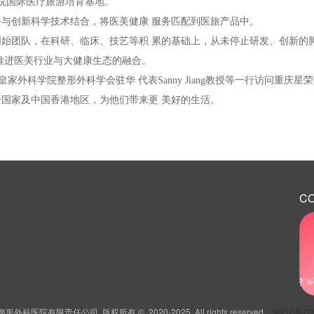
医院国际医疗旅游培育基地。
与创新科学技术结合，将医美健康 服务匹配到医旅产品中。
始团队，在科研、临床、技艺等积 累的基础上，从未停止研发、创新的
推进医美行业与大健康生态的融合。
son，英国皇家外科学院整形外科学会驻华 代表Sanny Jiang教授等一行
国家及中国香港地区，为他们带来更 美好的生活。
C
扫
外科医院有限责任公司 版权所有 ©️️️️ 2020-2025 All rights reserved
渝ICP备20