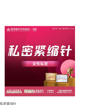
私密紧缩针