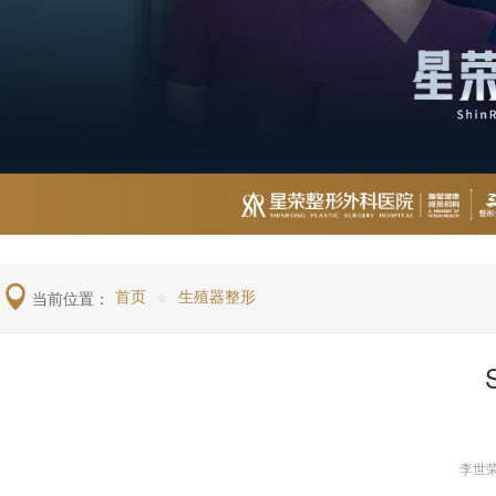
当前位置：
首页
生殖器整形
☆
李世