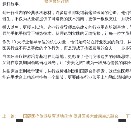
媒体聚焦详情
标杆故事。
翻开行业内的经典学科教材，许多篇章都凝结着这些医师的心血。他们
诞生，不仅为从业者提供了可遵循的技术指南，更像一根根支柱，系统
授人以鱼，更授人以渔。这些行业导师牵头建立的行业重点培训基地，
师的手把手指导下锤炼技术。从理论到实践的无缝衔接，让每一位学员
作为 10 大行业领导单位的核心力量，他们始终站在行业发展的前沿
医美行业不再是零散的个体行为，而是形成了抱团发展的合力，一步步
当国际医疗旅游培育基地在此落地，更彰显了他们突破边界的创新思维
又能在康复期间领略当地风光，让 “变美之旅” 成为一段身心愉悦的
从临床诊室到教学课堂，从行业标准制定到国际合作探索，这些集医师
能在手术台上精准把控每一个细节，更要能在行业蓝图上勾勒出清晰的
上一篇:
国际医疗旅游培育基地落地 促进医美大健康生态融合
下